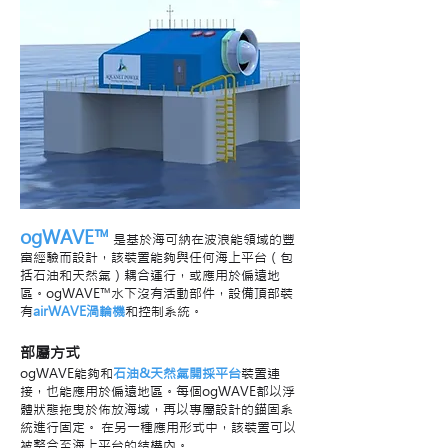
ogWAVE™
是基於海可納在波浪能領域的豐
富經驗而設計，該裝置能夠與任何海上平台（包
括石油和天然氣）耦合運行，或應用於偏遠地
區。ogWAVE™水下沒有活動部件，設備頂部裝
有
airWAVE渦輪機
和控制系統。
部屬方式
ogWAVE能夠和
石油&天然氣開採平台
裝置連
接，也能應用於偏遠地區。每個ogWAVE都以浮
體狀態拖曳於佈放海域，再以專屬設計的錨固系
統進行固定。
在另一種應用形式中，該裝置可以
被整合至海上平台的結構內。