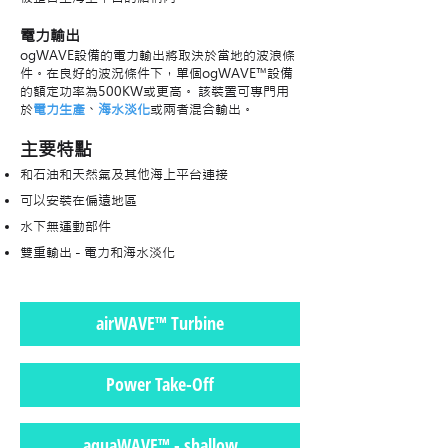
電力輸出
ogWAVE設備的電力輸出將取決於當地的波浪條
件。在良好的波況條件下，單個ogWAVE™設備
的額定功率為500KW或更高。
該裝置可專門用
於
電力生產
、
海水淡化
或兩者混合輸出。
主要特點
和石油和天然氣及其他海上平台連接
可以安裝在偏遠地區
水下無運動部件
雙重輸出 - 電力和海水淡化
airWAVE™ Turbine
Power Take-Off
aquaWAVE™ - shallow